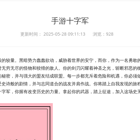
手游十字军
更新时间： 2025-05-28 09:11:13
浏览：928
般的较量。黑暗势力蠢蠢欲动，威胁着世界的安宁，而你，作为一名勇敢
对无穷无尽的怪物和狡猾的敌人。你的剑刃闪耀着神圣之光，斩断邪恶的
的秘密，并与强大的盟友结成联盟。每一步都充斥着危险和机遇，你必须
受史诗般的剧情，并与志同道合的战友并肩作战。你将踏上自我发现的旅
十字军，你握有改变历史的力量。拿起你的武器，踏上征途，加入这场史