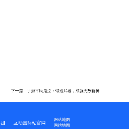
下一篇：手游平民鬼泣：锻造武器，成就无敌斩神
网站地图
集团
互动国际站官网
网站地图