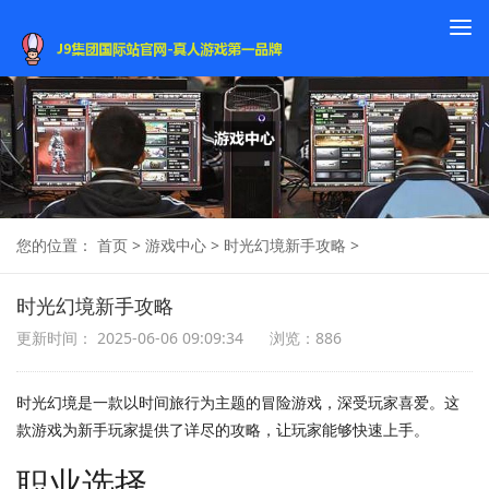
To
na
您的位置：
首页
>
游戏中心
>
时光幻境新手攻略
>
时光幻境新手攻略
更新时间： 2025-06-06 09:09:34
浏览：886
时光幻境是一款以时间旅行为主题的冒险游戏，深受玩家喜爱。这
款游戏为新手玩家提供了详尽的攻略，让玩家能够快速上手。
职业选择