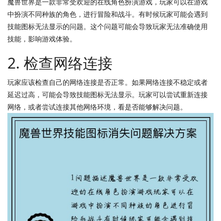
魔兽世界是一款非常受欢迎的在线角色扮演游戏，玩家可以在游戏
中扮演不同种族的角色，进行冒险和战斗。有时候玩家可能会遇到
技能图标无法显示的问题。这个问题可能会导致玩家无法准确使用
技能，影响游戏体验。
2. 检查网络连接
玩家应该检查自己的网络连接是否正常。如果网络连接不稳定或者
延迟过高，可能会导致技能图标无法显示。玩家可以尝试重新连接
网络，或者尝试连接其他网络环境，看是否能够解决问题。