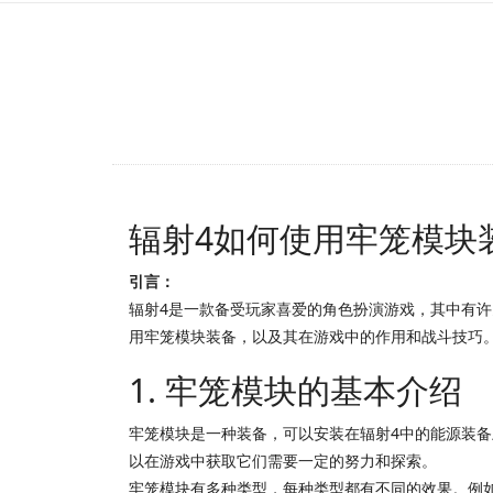
辐射4如何使用牢笼模块
引言：
辐射4是一款备受玩家喜爱的角色扮演游戏，其中有
用牢笼模块装备，以及其在游戏中的作用和战斗技巧
1. 牢笼模块的基本介绍
牢笼模块是一种装备，可以安装在辐射4中的能源装
以在游戏中获取它们需要一定的努力和探索。
牢笼模块有多种类型，每种类型都有不同的效果。例