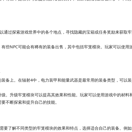
可以通过探索游戏世界中的各个地点，寻找隐藏的宝箱或任务奖励来获取
。
。有些NPC可能会有稀有的装备出售，其中包括牢笼模块。玩家可以使用
级
的装备上。在辐射4中，电力装甲和能量武器是最常用的装备类型，可以
升级。升级牢笼模块可以提高其效果和性能。玩家可以使用游戏中的材料
需要不断探索和提升自己的技能。
家需要了解不同类型的牢笼模块的效果和特点，选择适合自己的装备。例