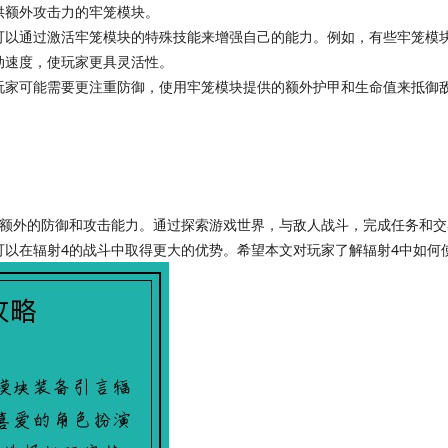
供额外攻击力的牢笼模块。
可以通过激活牢笼模块的特殊技能来增强自己的能力。例如，有些牢笼模
动速度，使玩家更具灵活性。
玩家可能需要更注重防御，使用牢笼模块提供的额外护甲和生命值来抵御
供额外的防御和攻击能力。通过探索游戏世界，与敌人战斗，完成任务和
可以在辐射4的战斗中取得更大的优势。希望本文对玩家了解辐射4中如何