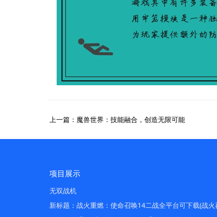
上一篇：魔兽世界：技能融合，创造无限可能
项目展示
无双战机
新标题：战火重燃：使命召唤14二战全平台可下载(战火