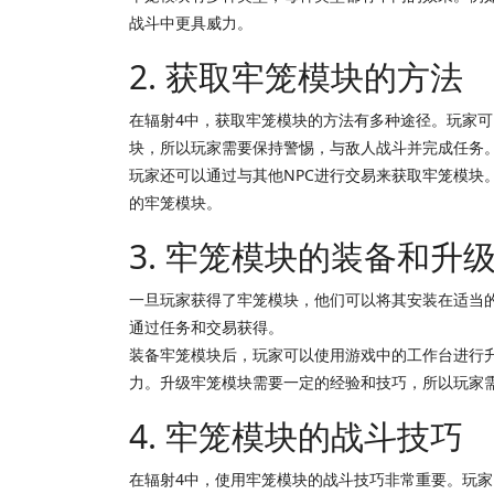
战斗中更具威力。
2. 获取牢笼模块的方法
在辐射4中，获取牢笼模块的方法有多种途径。玩家
块，所以玩家需要保持警惕，与敌人战斗并完成任务
玩家还可以通过与其他NPC进行交易来获取牢笼模块
的牢笼模块。
3. 牢笼模块的装备和升
一旦玩家获得了牢笼模块，他们可以将其安装在适当
通过任务和交易获得。
装备牢笼模块后，玩家可以使用游戏中的工作台进行
力。升级牢笼模块需要一定的经验和技巧，所以玩家
4. 牢笼模块的战斗技巧
在辐射4中，使用牢笼模块的战斗技巧非常重要。玩