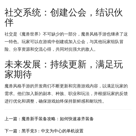
社交系统：创建公会，结识伙
伴
社交是《魔兽世界》不可缺少的一部分，魔兽风格手游也继承了这
一特色。玩家可以在游戏中创建或加入公会，与其他玩家组队冒
险、分享资源和交流心得，共同对抗强大的敌人。
未来发展：持续更新，满足玩
家期待
魔兽风格手游的开发商们不断更新和完善游戏内容，以满足玩家的
需求。他们加入新的副本、种族、职业和玩法，并根据玩家的反馈
进行优化和调整，确保游戏始终保持新鲜感和耐玩性。
上一篇：魔兽新手装备攻略：如何快速凑齐装备
下一篇：黑手党3：中文为中心的单机设置