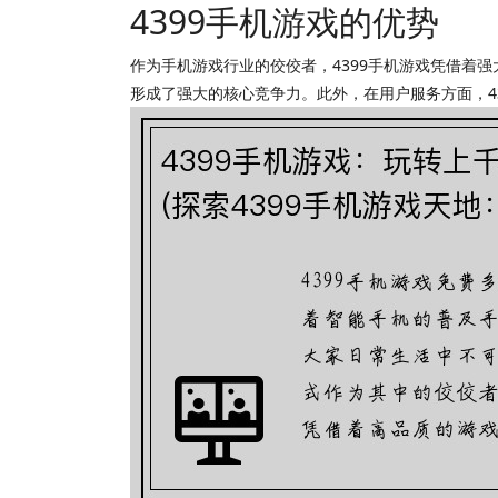
4399手机游戏的优势
作为手机游戏行业的佼佼者，4399手机游戏凭借着
形成了强大的核心竞争力。此外，在用户服务方面，4