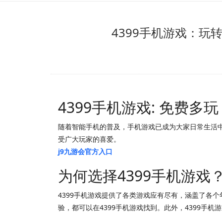
4399手机游戏：玩
4399手机游戏: 免费多
随着智能手机的普及，手机游戏已成为大家日常生活中
受广大玩家的喜爱。
j9九游会官方入口
为何选择4399手机游戏
4399手机游戏提供了各类游戏应有尽有，涵盖了各
验，都可以在4399手机游戏找到。此外，4399