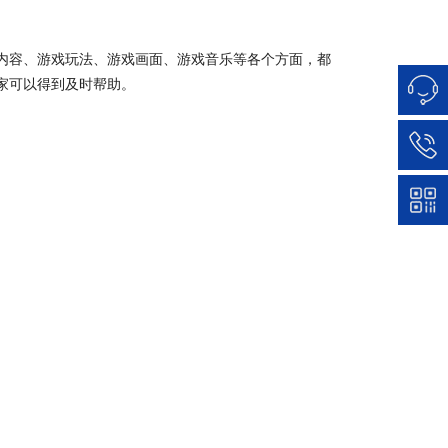
戏内容、游戏玩法、游戏画面、游戏音乐等各个方面，都
家可以得到及时帮助。