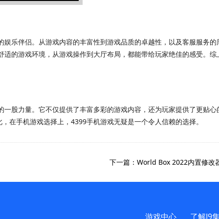
我的娱乐伴侣。从游戏内容的丰富性到游戏品质的卓越性，以及客服服务的周
比舒适的游戏环境，从游戏操作到大厅布局，都能带给玩家绝佳的感受。综上
视的一股力量。它不仅提供了丰富多彩的游戏内容，还为玩家提供了更贴心的
，在手机游戏选择上，4399手机游戏无疑是一个令人信赖的选择。
游戏中心
了解J9