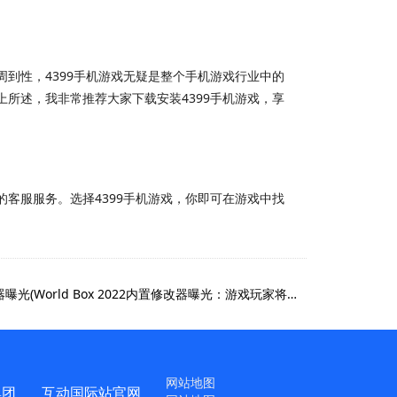
到性，4399手机游戏无疑是整个手机游戏行业中的
所述，我非常推荐大家下载安装4399手机游戏，享
客服服务。选择4399手机游戏，你即可在游戏中找
下一篇：World Box 2022内置修改器曝光(World Box 2022内置修改器曝光：游戏玩家将获得更多自由和创造力的机会！)
网站地图
集团
互动国际站官网