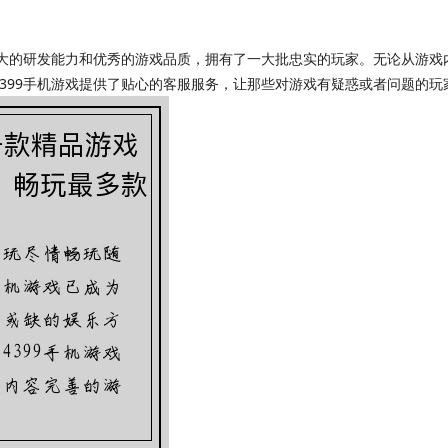
强大的研发能力和优秀的游戏品质，拥有了一大批忠实的玩家。无论从游
399手机游戏提供了贴心的客服服务，让那些对游戏有疑惑或者问题的玩