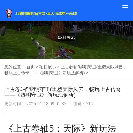
To
na
您的位置：
首页
>
项目展示
>
上古卷轴5黎明守卫(重塑天际风云，
畅玩上古传奇——《黎明守卫》新玩法解析)
>
上古卷轴5黎明守卫(重塑天际风云，畅玩上古传奇
——《黎明守卫》新玩法解析)
更新时间： 2026-01-18 09:01:35
浏览：514
《上古卷轴5：天际》新玩法