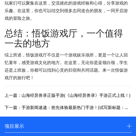
玩家们可以聚集在这里，交流彼此的游戏经验和心得，分享游戏的
乐趣。在这里，你也可以结交到很多志同道合的朋友，一同开启游
戏的冒险之旅。
总结：悟饭游戏厅，一个值得
一去的地方
综上所述，悟饭游戏厅不仅是一个游戏娱乐场所，更是一个让人回
忆童年，感受游戏文化的地方。在这里，无论你是蓝领白领，学生
还是上班族，你都可以找到心灵的归宿和共同话题。来一次悟饭游
戏厅的旅行吧！
上一篇：山海经异兽录正版手游(《山海经异兽录》手游正式上线！)
下一篇：手游新闻速递：抢先体验最新热门手游！(试写新标题：抢先感受最新热门手游！——手游新闻快讯)
项目展示