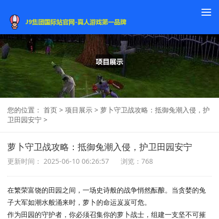
To
na
您的位置：
首页
>
项目展示
>
萝卜守卫战攻略：抵御兔潮入侵，护
卫田园安宁
>
萝卜守卫战攻略：抵御兔潮入侵，护卫田园安宁
更新时间： 2025-06-10 06:26:57
浏览：768
在繁荣富饶的田园之间，一场史诗般的战争悄然酝酿。当贪婪的兔
子大军如潮水般涌来时，萝卜的命运岌岌可危。
作为田园的守护者，你必须召集你的萝卜战士，组建一支坚不可摧