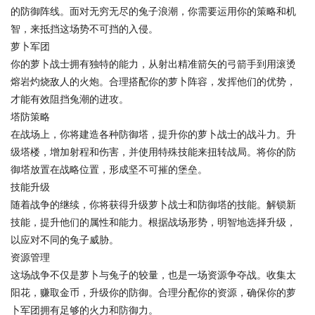
的防御阵线。面对无穷无尽的兔子浪潮，你需要运用你的策略和机
智，来抵挡这场势不可挡的入侵。
萝卜军团
你的萝卜战士拥有独特的能力，从射出精准箭矢的弓箭手到用滚烫
熔岩灼烧敌人的火炮。合理搭配你的萝卜阵容，发挥他们的优势，
才能有效阻挡兔潮的进攻。
塔防策略
在战场上，你将建造各种防御塔，提升你的萝卜战士的战斗力。升
级塔楼，增加射程和伤害，并使用特殊技能来扭转战局。将你的防
御塔放置在战略位置，形成坚不可摧的堡垒。
技能升级
随着战争的继续，你将获得升级萝卜战士和防御塔的技能。解锁新
技能，提升他们的属性和能力。根据战场形势，明智地选择升级，
以应对不同的兔子威胁。
资源管理
这场战争不仅是萝卜与兔子的较量，也是一场资源争夺战。收集太
阳花，赚取金币，升级你的防御。合理分配你的资源，确保你的萝
卜军团拥有足够的火力和防御力。