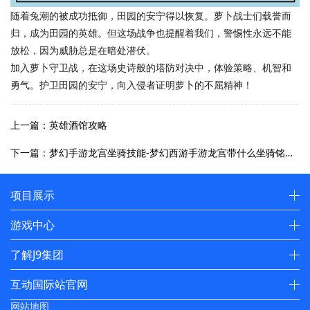
随着兔潮的被成功抵御，田园的安宁得以恢复。萝卜战士们载誉而
归，成为田园的英雄。但这场战争也提醒着我们，警惕性永远不能
放松，因为威胁总是在暗处潜伏。
加入萝卜守卫战，在这场史诗般的塔防对决中，体验策略、机智和
勇气。护卫田园的安宁，向入侵者证明萝卜的不屈精神！
上一篇：英雄酒馆攻略
下一篇：梦幻手游龙宫坐骑技能-梦幻西游手游龙宫带什么坐骑铭文：驭龙之技，梦境翱翔：梦幻西游龙宫坐骑技能揭秘
项目展示
游戏中心
了解J9集团
互动国际站官网
网站地图