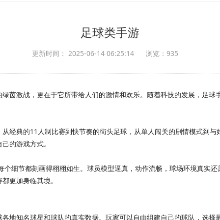
足球类手游
更新时间： 2025-06-14 06:25:14
浏览：935
的绿茵激战，更在于它所带给人们的激情和欢乐。随着科技的发展，足球
。从经典的11人制比赛到快节奏的街头足球，从单人闯关的剧情模式到与
自己的游戏方式。
的每个细节都刻画得栩栩如生。球员模型逼真，动作流畅，球场环境真实还
赛都更加身临其境。
球各地知名球星和球队的真实数据。玩家可以自由组建自己的球队，选择