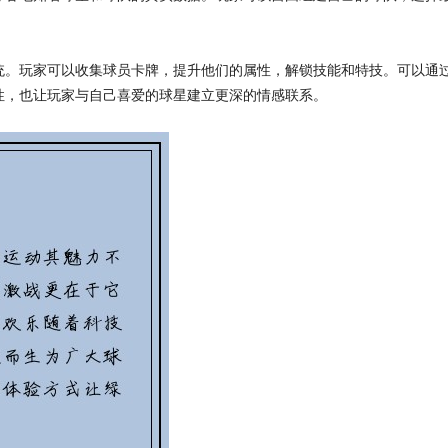
统。玩家可以收集球员卡牌，提升他们的属性，解锁技能和特技。可以通
性，也让玩家与自己喜爱的球星建立更深的情感联系。