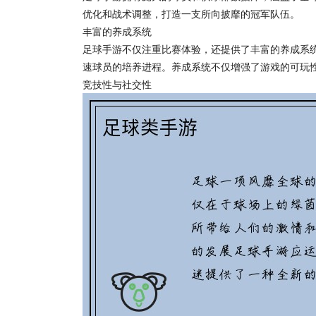
优化和战术调整，打造一支所向披靡的冠军队伍。
丰富的养成系统
足球手游不仅注重比赛体验，还提供了丰富的养成系
速球员的培养进程。养成系统不仅增强了游戏的可玩
竞技性与社交性