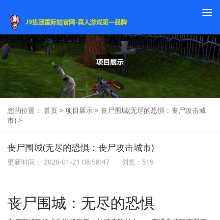
To
na
您的位置：
首页
>
项目展示
>
丧尸围城(无尽的恐惧：丧尸攻击城
市)
>
丧尸围城(无尽的恐惧：丧尸攻击城市)
更新时间： 2026-01-21 08:58:47
浏览：519
丧尸围城：无尽的恐惧