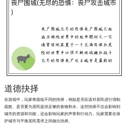
道德抉择
在游戏中，玩家将面临不同的抉择，例如是否应该对居民进行强制
疏散、是否要为居民提供足够的食物和水。这些抉择不仅会影响到
城市的资源和功能，还会影响玩家的声誉和行动力。玩家需要在保
护城市与平衡居民需求之间做出抉择。