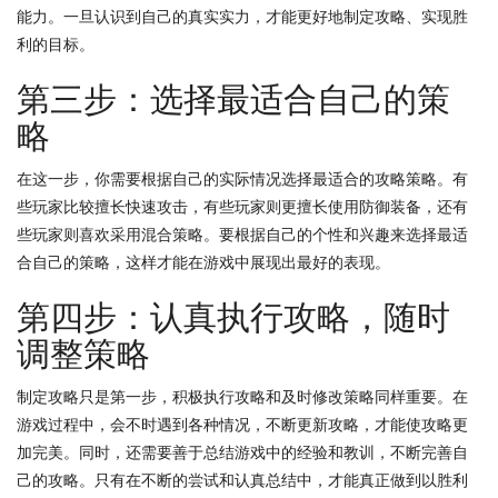
能力。一旦认识到自己的真实实力，才能更好地制定攻略、实现胜
利的目标。
第三步：选择最适合自己的策
略
在这一步，你需要根据自己的实际情况选择最适合的攻略策略。有
些玩家比较擅长快速攻击，有些玩家则更擅长使用防御装备，还有
些玩家则喜欢采用混合策略。要根据自己的个性和兴趣来选择最适
合自己的策略，这样才能在游戏中展现出最好的表现。
第四步：认真执行攻略，随时
调整策略
制定攻略只是第一步，积极执行攻略和及时修改策略同样重要。在
游戏过程中，会不时遇到各种情况，不断更新攻略，才能使攻略更
加完美。同时，还需要善于总结游戏中的经验和教训，不断完善自
己的攻略。只有在不断的尝试和认真总结中，才能真正做到以胜利